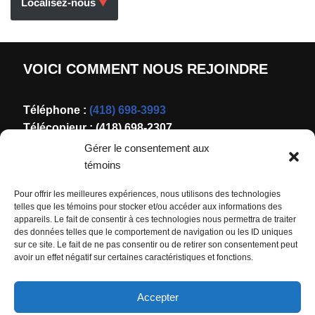
Localisez-nous
VOICI COMMENT NOUS REJOINDRE
Téléphone :
(418) 698-3993
Télécopieur : (418) 698-2307
Courriel :
ventes@coupesag.ca
Gérer le consentement aux
témoins
1720 rue de Laforge
Pour offrir les meilleures expériences, nous utilisons des technologies
Chicoutimi (QC)
telles que les témoins pour stocker et/ou accéder aux informations des
G7K 1J5
appareils. Le fait de consentir à ces technologies nous permettra de traiter
des données telles que le comportement de navigation ou les ID uniques
sur ce site. Le fait de ne pas consentir ou de retirer son consentement peut
avoir un effet négatif sur certaines caractéristiques et fonctions.
Localisez-nous
Accepter